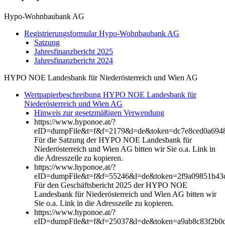
Hypo-Wohnbaubank AG
Registrierungsformular Hypo-Wohnbaubank AG
Satzung
Jahresfinanzbericht 2025
Jahresfinanzbericht 2024
HYPO NOE Landesbank für Niederösterreich und Wien AG
Wertpapierbeschreibung HYPO NOE Landesbank für
Niederösterreich und Wien AG
Hinweis zur gesetzmäßigen Verwendung
https://www.hyponoe.at/?
eID=dumpFile&t=f&f=2179&l=de&token=dc7e8ced0a694
Für die Satzung der HYPO NOE Landesbank für
Niederösterreich und Wien AG bitten wir Sie o.a. Link in
die Adresszeile zu kopieren.
https://www.hyponoe.at/?
eID=dumpFile&t=f&f=55246&l=de&token=2f9a09851b43
Für den Geschäftsbericht 2025 der HYPO NOE
Landesbank für Niederösterreich und Wien AG bitten wir
Sie o.a. Link in die Adresszeile zu kopieren.
https://www.hyponoe.at/?
eID=dumpFile&t=f&f=25037&l=de&token=a9ab8c83f2b0d