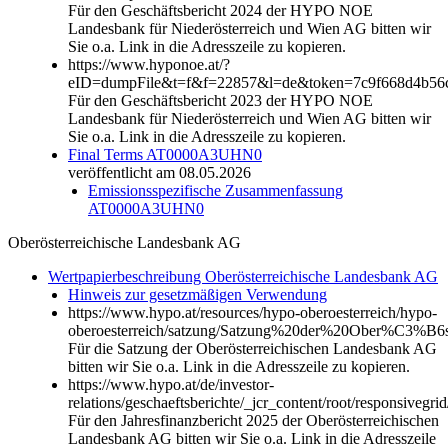
Für den Geschäftsbericht 2024 der HYPO NOE
Landesbank für Niederösterreich und Wien AG bitten wir
Sie o.a. Link in die Adresszeile zu kopieren.
https://www.hyponoe.at/?
eID=dumpFile&t=f&f=22857&l=de&token=7c9f668d4b56
Für den Geschäftsbericht 2023 der HYPO NOE
Landesbank für Niederösterreich und Wien AG bitten wir
Sie o.a. Link in die Adresszeile zu kopieren.
Final Terms AT0000A3UHN0
veröffentlicht am 08.05.2026
Emissionsspezifische Zusammenfassung
AT0000A3UHN0
Oberösterreichische Landesbank AG
Wertpapierbeschreibung Oberösterreichische Landesbank AG
Hinweis zur gesetzmäßigen Verwendung
https://www.hypo.at/resources/hypo-oberoesterreich/hypo-
oberoesterreich/satzung/Satzung%20der%20Ober%C3%B6st
Für die Satzung der Oberösterreichischen Landesbank AG
bitten wir Sie o.a. Link in die Adresszeile zu kopieren.
https://www.hypo.at/de/investor-
relations/geschaeftsberichte/_jcr_content/root/responsi
Für den Jahresfinanzbericht 2025 der Oberösterreichischen
Landesbank AG bitten wir Sie o.a. Link in die Adresszeile