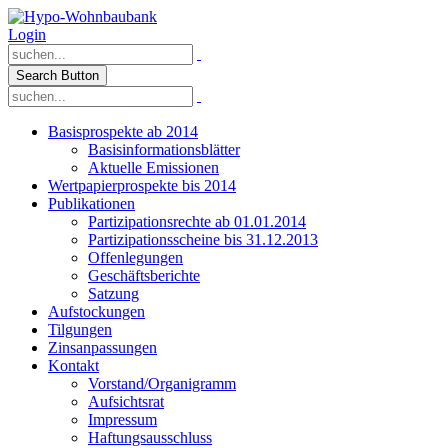
Login
Search Button
Basisprospekte ab 2014
Basisinformationsblätter
Aktuelle Emissionen
Wertpapierprospekte bis 2014
Publikationen
Partizipationsrechte ab 01.01.2014
Partizipationsscheine bis 31.12.2013
Offenlegungen
Geschäftsberichte
Satzung
Aufstockungen
Tilgungen
Zinsanpassungen
Kontakt
Vorstand/Organigramm
Aufsichtsrat
Impressum
Haftungsausschluss