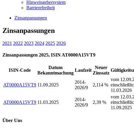
Hinweisgebersystem
Barrierefreiheit
Zinsanpassungen
Zinsanpassungen
2021
2022
2023
2024
2025
2026
Zinsanpassungen 2025, ISIN AT0000A15VT9
Datum
Neuer
ISIN-Code
Laufzeit
Gültigkeits
Bekanntmachung
Zinssatz
vom 12.09.2
2014-
AT0000A15VT9
11.09.2025
2,114 %
einschließli
2026/9
11.03.2026
vom 12.03.2
2014-
AT0000A15VT9
11.03.2025
2,39 %
einschließli
2026/9
11.09.2025
Über Uns