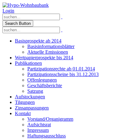
Login
Search Button
Basisprospekte ab 2014
Basisinformationsblätter
Aktuelle Emissionen
Wertpapierprospekte bis 2014
Publikationen
Partizipationsrechte ab 01.01.2014
Partizipationsscheine bis 31.12.2013
Offenlegungen
Geschäftsberichte
Satzung
Aufstockungen
Tilgungen
Zinsanpassungen
Kontakt
Vorstand/Organigramm
Aufsichtsrat
Impressum
Haftungsausschluss