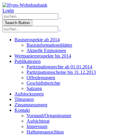
Login
Search Button
Basisprospekte ab 2014
Basisinformationsblätter
Aktuelle Emissionen
Wertpapierprospekte bis 2014
Publikationen
Partizipationsrechte ab 01.01.2014
Partizipationsscheine bis 31.12.2013
Offenlegungen
Geschäftsberichte
Satzung
Aufstockungen
Tilgungen
Zinsanpassungen
Kontakt
Vorstand/Organigramm
Aufsichtsrat
Impressum
Haftungsausschluss