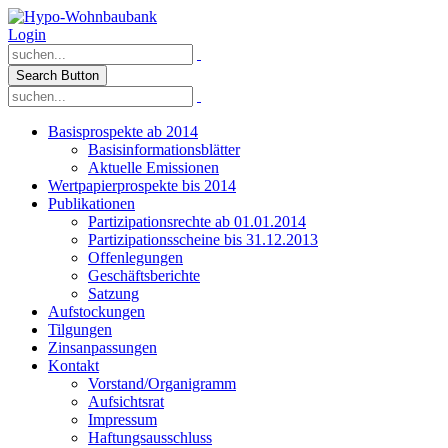
Login
Search Button
Basisprospekte ab 2014
Basisinformationsblätter
Aktuelle Emissionen
Wertpapierprospekte bis 2014
Publikationen
Partizipationsrechte ab 01.01.2014
Partizipationsscheine bis 31.12.2013
Offenlegungen
Geschäftsberichte
Satzung
Aufstockungen
Tilgungen
Zinsanpassungen
Kontakt
Vorstand/Organigramm
Aufsichtsrat
Impressum
Haftungsausschluss