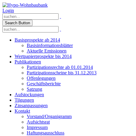
Login
Search Button
Basisprospekte ab 2014
Basisinformationsblätter
Aktuelle Emissionen
Wertpapierprospekte bis 2014
Publikationen
Partizipationsrechte ab 01.01.2014
Partizipationsscheine bis 31.12.2013
Offenlegungen
Geschäftsberichte
Satzung
Aufstockungen
Tilgungen
Zinsanpassungen
Kontakt
Vorstand/Organigramm
Aufsichtsrat
Impressum
Haftungsausschluss