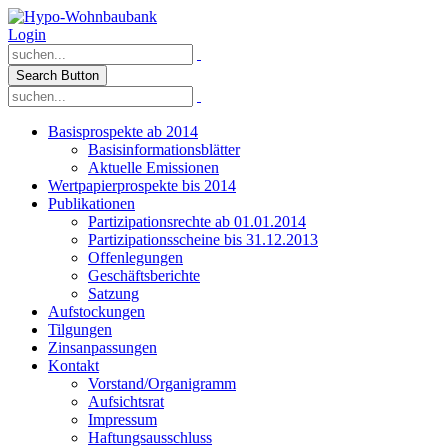
Login
Search Button
Basisprospekte ab 2014
Basisinformationsblätter
Aktuelle Emissionen
Wertpapierprospekte bis 2014
Publikationen
Partizipationsrechte ab 01.01.2014
Partizipationsscheine bis 31.12.2013
Offenlegungen
Geschäftsberichte
Satzung
Aufstockungen
Tilgungen
Zinsanpassungen
Kontakt
Vorstand/Organigramm
Aufsichtsrat
Impressum
Haftungsausschluss