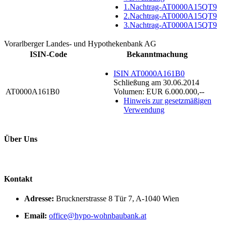
1.Nachtrag-AT0000A15QT9
2.Nachtrag-AT0000A15QT9
3.Nachtrag-AT0000A15QT9
Vorarlberger Landes- und Hypothekenbank AG
ISIN-Code
Bekanntmachung
ISIN AT0000A161B0
Schließung am 30.06.2014
AT0000A161B0
Volumen: EUR 6.000.000,--
Hinweis zur gesetzmäßigen
Verwendung
Über Uns
Kontakt
Adresse:
Brucknerstrasse 8 Tür 7, A-1040 Wien
Email:
office@hypo-wohnbaubank.at