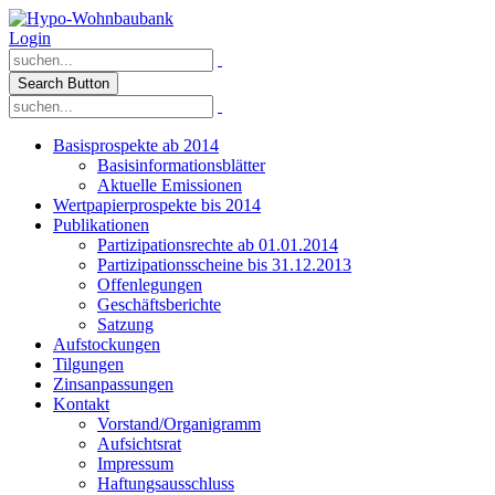
Login
Search Button
Basisprospekte ab 2014
Basisinformationsblätter
Aktuelle Emissionen
Wertpapierprospekte bis 2014
Publikationen
Partizipationsrechte ab 01.01.2014
Partizipationsscheine bis 31.12.2013
Offenlegungen
Geschäftsberichte
Satzung
Aufstockungen
Tilgungen
Zinsanpassungen
Kontakt
Vorstand/Organigramm
Aufsichtsrat
Impressum
Haftungsausschluss