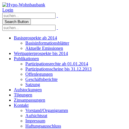
Login
Search Button
Basisprospekte ab 2014
Basisinformationsblätter
Aktuelle Emissionen
Wertpapierprospekte bis 2014
Publikationen
Partizipationsrechte ab 01.01.2014
Partizipationsscheine bis 31.12.2013
Offenlegungen
Geschäftsberichte
Satzung
Aufstockungen
Tilgungen
Zinsanpassungen
Kontakt
Vorstand/Organigramm
Aufsichtsrat
Impressum
Haftungsausschluss