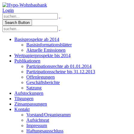
Login
Search Button
Basisprospekte ab 2014
Basisinformationsblätter
Aktuelle Emissionen
Wertpapierprospekte bis 2014
Publikationen
Partizipationsrechte ab 01.01.2014
Partizipationsscheine bis 31.12.2013
Offenlegungen
Geschäftsberichte
Satzung
Aufstockungen
Tilgungen
Zinsanpassungen
Kontakt
Vorstand/Organigramm
Aufsichtsrat
Impressum
Haftungsausschluss