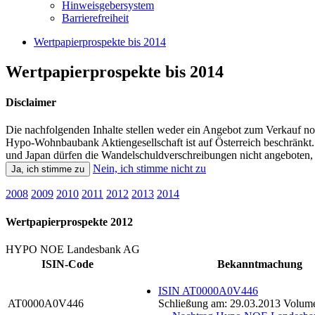
Hinweisgebersystem
Barrierefreiheit
Wertpapierprospekte bis 2014
Wertpapierprospekte bis 2014
Disclaimer
Die nachfolgenden Inhalte stellen weder ein Angebot zum Verkauf n
Hypo-Wohnbaubank Aktiengesellschaft ist auf Österreich beschränkt.
und Japan dürfen die Wandelschuldverschreibungen nicht angeboten, v
Nein, ich stimme nicht zu
Ja, ich stimme zu
2008
2009
2010
2011
2012
2013
2014
Wertpapierprospekte 2012
HYPO NOE Landesbank AG
ISIN-Code
Bekanntmachung
ISIN AT0000A0V446
AT0000A0V446
Schließung am: 29.03.2013 Volume