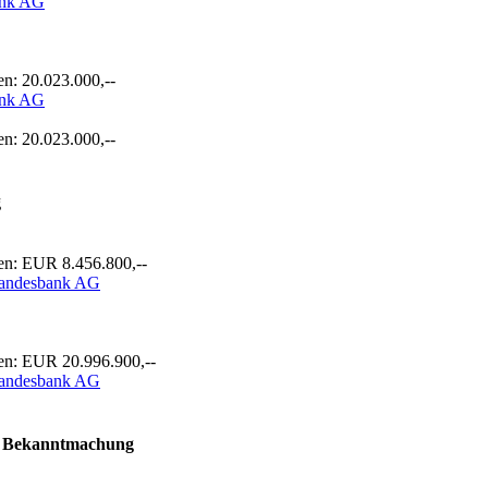
ank AG
n: 20.023.000,--
ank AG
n: 20.023.000,--
g
en: EUR 8.456.800,--
 Landesbank AG
en: EUR 20.996.900,--
 Landesbank AG
Bekanntmachung