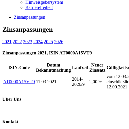
Hinweisgebersystem
Barrierefreiheit
Zinsanpassungen
Zinsanpassungen
2021
2022
2023
2024
2025
2026
Zinsanpassungen 2021, ISIN AT0000A15VT9
Datum
Neuer
ISIN-Code
Laufzeit
Gültigkeits
Bekanntmachung
Zinssatz
vom 12.03.2
2014-
AT0000A15VT9
11.03.2021
2,00 %
einschließli
2026/9
12.09.2021
Über Uns
Kontakt