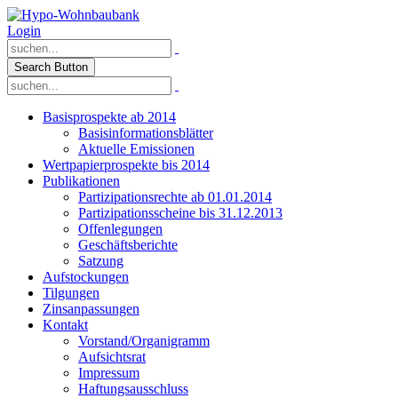
Login
Search Button
Basisprospekte ab 2014
Basisinformationsblätter
Aktuelle Emissionen
Wertpapierprospekte bis 2014
Publikationen
Partizipationsrechte ab 01.01.2014
Partizipationsscheine bis 31.12.2013
Offenlegungen
Geschäftsberichte
Satzung
Aufstockungen
Tilgungen
Zinsanpassungen
Kontakt
Vorstand/Organigramm
Aufsichtsrat
Impressum
Haftungsausschluss