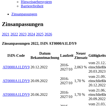
Hinweisgebersystem
Barrierefreiheit
Zinsanpassungen
Zinsanpassungen
2021
2022
2023
2024
2025
2026
Zinsanpassungen 2022, ISIN AT0000A1LDY9
Datum
Neuer
ISIN-Code
Laufzeit
Gültigkeit
Bekanntmachung
Zinssatz
vom 21.12.
2016-
AT0000A1LDY9
20.12.2022
2,063 %
einschließli
2027/10
20.03.2023
vom 21.09.
2016-
AT0000A1LDY9
20.09.2022
1,70 %
einschließli
2027/10
20.12.2022
vom 21.06.
2016-
AT0000A1LDY9
20.06.2022
1,70 %
einschließli
2027/10
20.09.2022
vom 21.03.