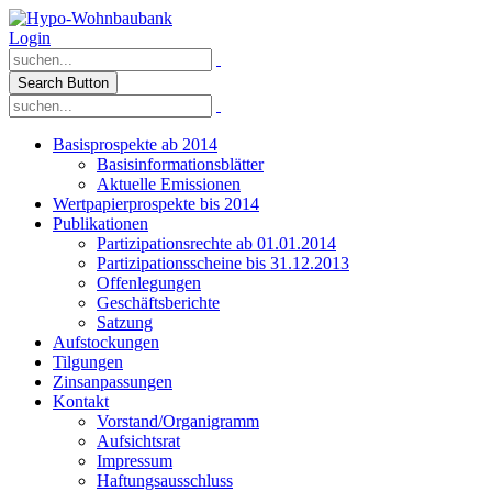
Login
Search Button
Basisprospekte ab 2014
Basisinformationsblätter
Aktuelle Emissionen
Wertpapierprospekte bis 2014
Publikationen
Partizipationsrechte ab 01.01.2014
Partizipationsscheine bis 31.12.2013
Offenlegungen
Geschäftsberichte
Satzung
Aufstockungen
Tilgungen
Zinsanpassungen
Kontakt
Vorstand/Organigramm
Aufsichtsrat
Impressum
Haftungsausschluss