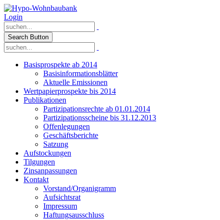
Login
Search Button
Basisprospekte ab 2014
Basisinformationsblätter
Aktuelle Emissionen
Wertpapierprospekte bis 2014
Publikationen
Partizipationsrechte ab 01.01.2014
Partizipationsscheine bis 31.12.2013
Offenlegungen
Geschäftsberichte
Satzung
Aufstockungen
Tilgungen
Zinsanpassungen
Kontakt
Vorstand/Organigramm
Aufsichtsrat
Impressum
Haftungsausschluss