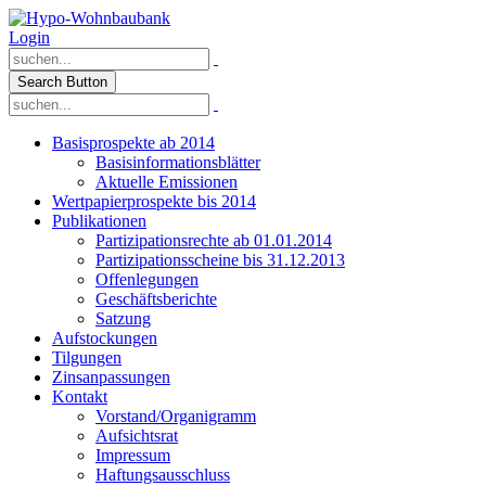
Login
Search Button
Basisprospekte ab 2014
Basisinformationsblätter
Aktuelle Emissionen
Wertpapierprospekte bis 2014
Publikationen
Partizipationsrechte ab 01.01.2014
Partizipationsscheine bis 31.12.2013
Offenlegungen
Geschäftsberichte
Satzung
Aufstockungen
Tilgungen
Zinsanpassungen
Kontakt
Vorstand/Organigramm
Aufsichtsrat
Impressum
Haftungsausschluss