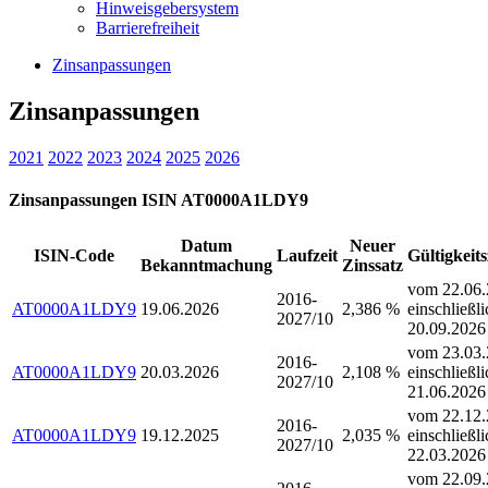
Hinweisgebersystem
Barrierefreiheit
Zinsanpassungen
Zinsanpassungen
2021
2022
2023
2024
2025
2026
Zinsanpassungen ISIN AT0000A1LDY9
Datum
Neuer
ISIN-Code
Laufzeit
Gültigkeit
Bekanntmachung
Zinssatz
vom 22.06.
2016-
AT0000A1LDY9
19.06.2026
2,386 %
einschließli
2027/10
20.09.2026
vom 23.03.
2016-
AT0000A1LDY9
20.03.2026
2,108 %
einschließli
2027/10
21.06.2026
vom 22.12.
2016-
AT0000A1LDY9
19.12.2025
2,035 %
einschließli
2027/10
22.03.2026
vom 22.09.