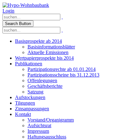
Login
Search Button
Basisprospekte ab 2014
Basisinformationsblätter
Aktuelle Emissionen
Wertpapierprospekte bis 2014
Publikationen
Partizipationsrechte ab 01.01.2014
Partizipationsscheine bis 31.12.2013
Offenlegungen
Geschäftsberichte
Satzung
Aufstockungen
Tilgungen
Zinsanpassungen
Kontakt
Vorstand/Organigramm
Aufsichtsrat
Impressum
Haftungsausschluss