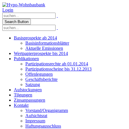
Login
Search Button
Basisprospekte ab 2014
Basisinformationsblätter
Aktuelle Emissionen
Wertpapierprospekte bis 2014
Publikationen
Partizipationsrechte ab 01.01.2014
Partizipationsscheine bis 31.12.2013
Offenlegungen
Geschäftsberichte
Satzung
Aufstockungen
Tilgungen
Zinsanpassungen
Kontakt
Vorstand/Organigramm
Aufsichtsrat
Impressum
Haftungsausschluss