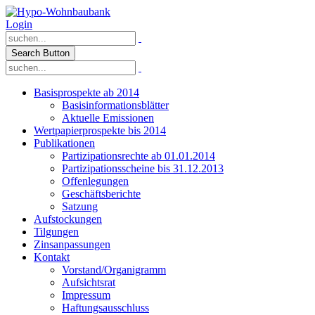
Login
Search Button
Basisprospekte ab 2014
Basisinformationsblätter
Aktuelle Emissionen
Wertpapierprospekte bis 2014
Publikationen
Partizipationsrechte ab 01.01.2014
Partizipationsscheine bis 31.12.2013
Offenlegungen
Geschäftsberichte
Satzung
Aufstockungen
Tilgungen
Zinsanpassungen
Kontakt
Vorstand/Organigramm
Aufsichtsrat
Impressum
Haftungsausschluss