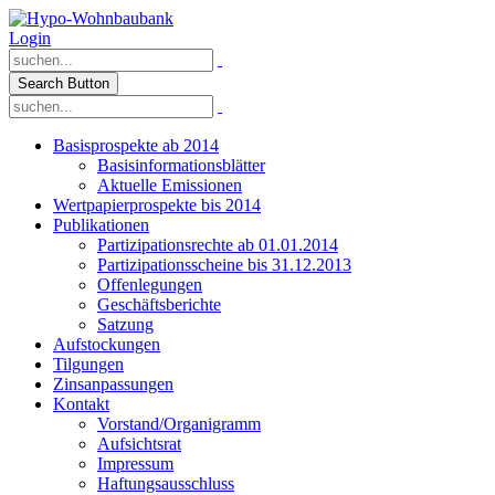
Login
Search Button
Basisprospekte ab 2014
Basisinformationsblätter
Aktuelle Emissionen
Wertpapierprospekte bis 2014
Publikationen
Partizipationsrechte ab 01.01.2014
Partizipationsscheine bis 31.12.2013
Offenlegungen
Geschäftsberichte
Satzung
Aufstockungen
Tilgungen
Zinsanpassungen
Kontakt
Vorstand/Organigramm
Aufsichtsrat
Impressum
Haftungsausschluss