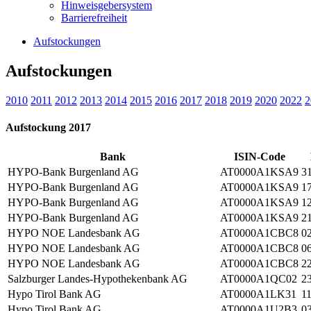
Hinweisgebersystem
Barrierefreiheit
Aufstockungen
Aufstockungen
2010
2011
2012
2013
2014
2015
2016
2017
2018
2019
2020
2022
2
Aufstockung 2017
Bank
ISIN-Code
HYPO-Bank Burgenland AG
AT0000A1KSA9
3
HYPO-Bank Burgenland AG
AT0000A1KSA9
1
HYPO-Bank Burgenland AG
AT0000A1KSA9
1
HYPO-Bank Burgenland AG
AT0000A1KSA9
2
HYPO NOE Landesbank AG
AT0000A1CBC8
0
HYPO NOE Landesbank AG
AT0000A1CBC8
0
HYPO NOE Landesbank AG
AT0000A1CBC8
2
Salzburger Landes-Hypothekenbank AG
AT0000A1QC02
2
Hypo Tirol Bank AG
AT0000A1LK31
1
Hypo Tirol Bank AG
AT0000A1U2B3
0