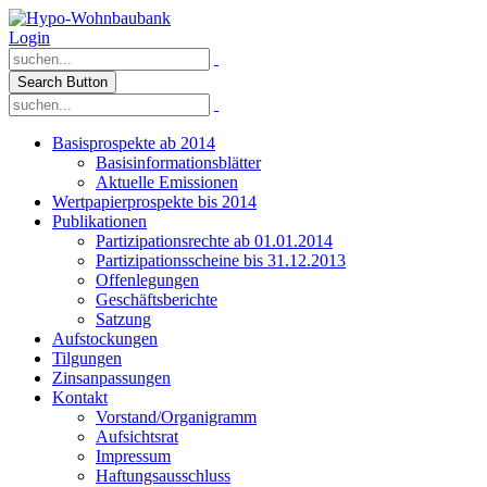
Login
Search Button
Basisprospekte ab 2014
Basisinformationsblätter
Aktuelle Emissionen
Wertpapierprospekte bis 2014
Publikationen
Partizipationsrechte ab 01.01.2014
Partizipationsscheine bis 31.12.2013
Offenlegungen
Geschäftsberichte
Satzung
Aufstockungen
Tilgungen
Zinsanpassungen
Kontakt
Vorstand/Organigramm
Aufsichtsrat
Impressum
Haftungsausschluss