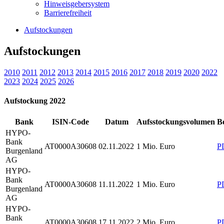
Hinweisgebersystem
Barrierefreiheit
Aufstockungen
Aufstockungen
2010
2011
2012
2013
2014
2015
2016
2017
2018
2019
2020
2022
2023
2024
2025
2026
Aufstockung 2022
Bank
ISIN-Code
Datum
Aufsstockungsvolumen
B
HYPO-
Bank
AT0000A30608
02.11.2022
1 Mio. Euro
P
Burgenland
AG
HYPO-
Bank
AT0000A30608
11.11.2022
1 Mio. Euro
P
Burgenland
AG
HYPO-
Bank
AT0000A30608
17.11.2022
2 Mio. Euro
P