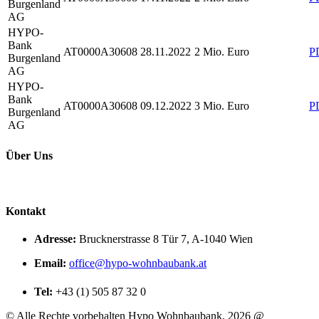
Burgenland
AG
HYPO-
Bank
AT0000A30608
28.11.2022
2 Mio. Euro
P
Burgenland
AG
HYPO-
Bank
AT0000A30608
09.12.2022
3 Mio. Euro
P
Burgenland
AG
Über Uns
Kontakt
Adresse:
Brucknerstrasse 8 Tür 7, A-1040 Wien
Email:
office@hypo-wohnbaubank.at
Tel:
+43 (1) 505 87 32 0
©
Alle Rechte vorbehalten Hypo Wohnbaubank, 2026 @