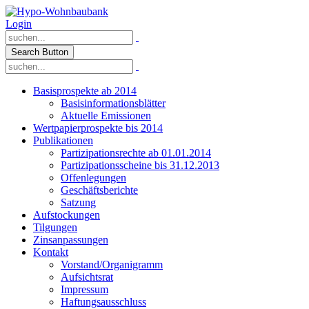
Login
Search Button
Basisprospekte ab 2014
Basisinformationsblätter
Aktuelle Emissionen
Wertpapierprospekte bis 2014
Publikationen
Partizipationsrechte ab 01.01.2014
Partizipationsscheine bis 31.12.2013
Offenlegungen
Geschäftsberichte
Satzung
Aufstockungen
Tilgungen
Zinsanpassungen
Kontakt
Vorstand/Organigramm
Aufsichtsrat
Impressum
Haftungsausschluss